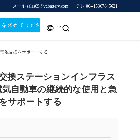
メール sales09@vdbattery.com
テレ 86--15367845621
 を 求め て くださ


い
な電池交換をサポートする
交換ステーションインフラス
電気自動車の継続的な使用と急
をサポートする
na