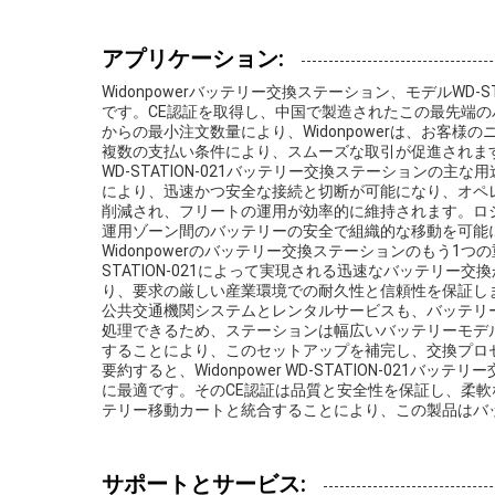
アプリケーション:
Widonpowerバッテリー交換ステーション、モデルW
です。CE認証を取得し、中国で製造されたこの最先端の
からの最小注文数量により、Widonpowerは、お客様のニ
複数の支払い条件により、スムーズな取引が促進されま
WD-STATION-021バッテリー交換ステーションの
により、迅速かつ安全な接続と切断が可能になり、オペ
削減され、フリートの運用が効率的に維持されます。ロ
運用ゾーン間のバッテリーの安全で組織的な移動を可能
Widonpowerのバッテリー交換ステーションのもう
STATION-021によって実現される迅速なバッテ
り、要求の厳しい産業環境での耐久性と信頼性を保証しま
公共交通機関システムとレンタルサービスも、バッテリ
処理できるため、ステーションは幅広いバッテリーモデ
することにより、このセットアップを補完し、交換プロ
要約すると、Widonpower WD-STATION-
に最適です。そのCE認証は品質と安全性を保証し、柔
テリー移動カートと統合することにより、この製品はバ
サポートとサービス: