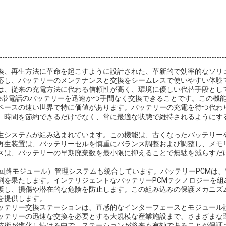
換、再生方法に革命を起こすように設計された、革新的で効率的なソリ
応し、バッテリーのメンテナンスと交換をシームレスで使いやすい体験
は、従来の充電方法に代わる信頼性が高く、環境に優しい代替手段とし
携帯電話のバッテリーを迅速かつ手間なく交換できることです。この機
ペースの速い世界で特に価値があります。バッテリーの充電を待つ代わ
、時間を節約できるだけでなく、常に最適な状態で維持されるようにす
生システムが組み込まれています。この機能は、古くなったバッテリー
再生装置は、バッテリーセルを慎重にバランス調整および調整し、メモ
スは、バッテリーの早期廃棄数を最小限に抑えることで無駄を減らすだ
護回路モジュール）管理システムも統合しています。バッテリーPCMは
割を果たします。インテリジェントなバッテリーPCMテクノロジーを組
護し、損傷や潜在的な危険を防止します。この組み込みの保護メカニズ
を提供します。
ッテリー交換ステーションは、直感的なインターフェースとモジュール
ッテリーの迅速な交換を必要とする大規模な産業施設まで、さまざまな
技術が進化し続ける中で、ステーションが将来も有効であることが保証