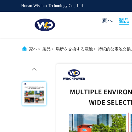
Hunan Wisdom Technology Co., Ltd.
家へ
製品
家へ
>
製品
>
場所を交換する電池
>
持続的な電池交換