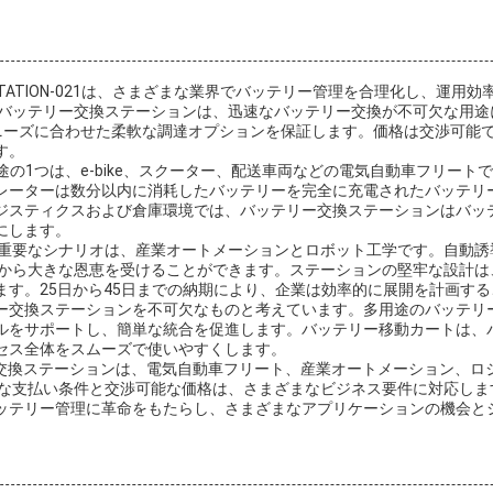
D-STATION-021は、さまざまな業界でバッテリー管理を合理化し、
バッテリー交換ステーションは、迅速なバッテリー交換が不可欠な用途に
ーズに合わせた柔軟な調達オプションを保証します。価格は交渉可能であり、L/C
す。
主な用途の1つは、e-bike、スクーター、配送車両などの電気自動車フリ
レーターは数分以内に消耗したバッテリーを完全に充電されたバッテリ
ジスティクスおよび倉庫環境では、バッテリー交換ステーションはバッ
にします。
1つの重要なシナリオは、産業オートメーションとロボット工学です。自動誘
リー交換から大きな恩恵を受けることができます。ステーションの堅牢な設
す。25日から45日までの納期により、企業は効率的に展開を計画す
ー交換ステーションを不可欠なものと考えています。多用途のバッテリ
ルをサポートし、簡単な統合を促進します。バッテリー移動カートは、
セス全体をスムーズで使いやすくします。
021バッテリー交換ステーションは、電気自動車フリート、産業オートメーショ
軟な支払い条件と交渉可能な価格は、さまざまなビジネス要件に対応し
ッテリー管理に革命をもたらし、さまざまなアプリケーションの機会と