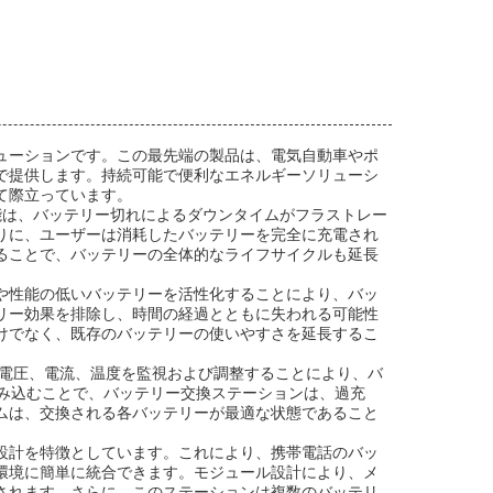
ューションです。この最先端の製品は、電気自動車やポ
で提供します。持続可能で便利なエネルギーソリューシ
て際立っています。
能は、バッテリー切れによるダウンタイムがフラストレー
りに、ユーザーは消耗したバッテリーを完全に充電され
ることで、バッテリーの全体的なライフサイクルも延長
や性能の低いバッテリーを活性化することにより、バッ
リー効果を排除し、時間の経過とともに失われる可能性
けでなく、既存のバッテリーの使いやすさを延長するこ
、電圧、電流、温度を監視および調整することにより、バ
み込むことで、バッテリー交換ステーションは、過充
ムは、交換される各バッテリーが最適な状態であること
設計を特徴としています。これにより、携帯電話のバッ
環境に簡単に統合できます。モジュール設計により、メ
されます。さらに、このステーションは複数のバッテリ