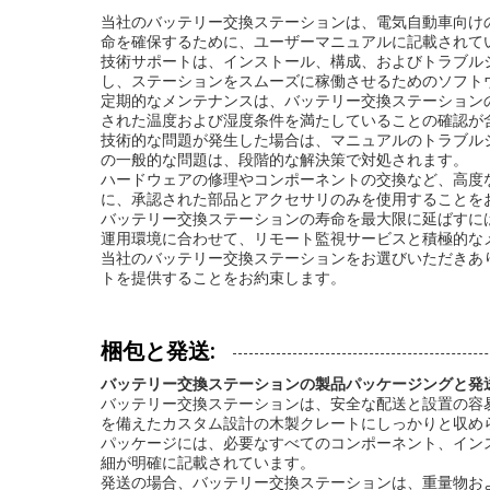
当社のバッテリー交換ステーションは、電気自動車向け
命を確保するために、ユーザーマニュアルに記載されて
技術サポートは、インストール、構成、およびトラブル
し、ステーションをスムーズに稼働させるためのソフト
定期的なメンテナンスは、バッテリー交換ステーション
された温度および湿度条件を満たしていることの確認が
技術的な問題が発生した場合は、マニュアルのトラブル
の一般的な問題は、段階的な解決策で対処されます。
ハードウェアの修理やコンポーネントの交換など、高度
に、承認された部品とアクセサリのみを使用することを
バッテリー交換ステーションの寿命を最大限に延ばすに
運用環境に合わせて、リモート監視サービスと積極的な
当社のバッテリー交換ステーションをお選びいただきあ
トを提供することをお約束します。
梱包と発送:
バッテリー交換ステーションの製品パッケージングと発
バッテリー交換ステーションは、安全な配送と設置の容
を備えたカスタム設計の木製クレートにしっかりと収め
パッケージには、必要なすべてのコンポーネント、イン
細が明確に記載されています。
発送の場合、バッテリー交換ステーションは、重量物お