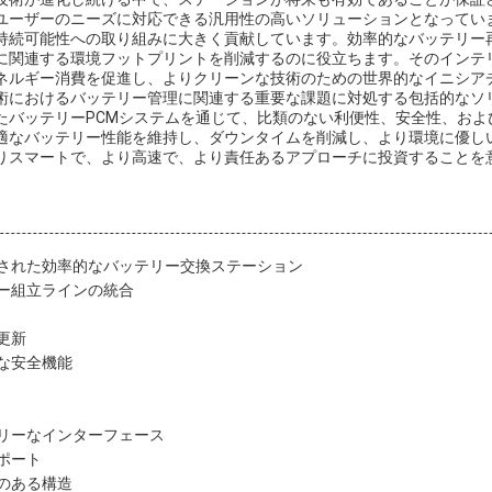
ユーザーのニーズに対応できる汎用性の高いソリューションとなってい
持続可能性への取り組みに大きく貢献しています。効率的なバッテリー
に関連する環境フットプリントを削減するのに役立ちます。そのインテ
ネルギー消費を促進し、よりクリーンな技術のための世界的なイニシア
術におけるバッテリー管理に関連する重要な課題に対処する包括的なソ
たバッテリーPCMシステムを通じて、比類のない利便性、安全性、およ
適なバッテリー性能を維持し、ダウンタイムを削減し、より環境に優し
りスマートで、より高速で、より責任あるアプローチに投資することを
された効率的なバッテリー交換ステーション
ー組立ラインの統合
更新
な安全機能
リーなインターフェース
ポート
のある構造