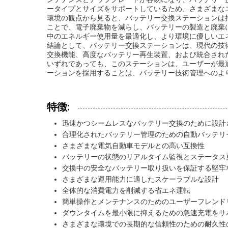
ータイプとサイズをサポートしているため、さまざまな
環境の観点から見ると、バッテリー交換ステーションは
ことで、電子廃棄物を減らし、バッテリーの製造と廃棄
中のエネルギー使用量を最適化し、より環境に優しいエ
結論として、バッテリー交換ステーションは、現代の技
交換機能、高度なバッテリー再生装置、および統合され
いずれであっても、このステーションは、ユーザーが最
ーションを採用することは、バッテリー技術管理へのよ
特徴:
迅速かつシームレスなバッテリー交換のために設計
合理化されたバッテリー管理のための自動バッテリ
さまざまな電気自動車モデルとの高い互換性
バッテリーの状態のリアルタイム監視とステータス
交換中の安全なバッテリー取り扱いを保証する堅牢
さまざまな運用能力に適したスケーラブルな設計
全体的な消費電力を削減する省エネ運転
簡単操作とメンテナンスのためのユーザーフレンド
ダウンタイムを最小限に抑えるための急速充電をサ
さまざまな環境での長期的な信頼性のための耐久性