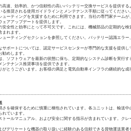
の高速、効率的、かつ信頼性の高いバッテリー交換サービスを提供する
いる推奨される使用ガイドラインとメンテナンス手順に従ってください
シューティングを支援するために利用できます。当社の専門家チームが
ウェアアップデートを提供します。
の安全性と効率にとって不可欠です。これには、機械部品の定期的な検
含まれます。
シューティングセクションを参照してください。バッテリー認識エラー
なサポートについては、認定サービスセンターが専門的な支援を提供し
お勧めします。
は、ソフトウェアを最新の状態に保ち、定期的なシステム診断を実行す
メンテナンス推奨事項を提供できます。
りがとうございます。お客様の満足と電気自動車インフラの継続的な成
送
易さを確保するために慎重に梱包されています。各ユニットは、輸送中
られています。
ストールマニュアル、および安全に関する指示が含まれています。クレ
よびデリケートな機器の取り扱いに経験のある信頼できる貨物運送業者