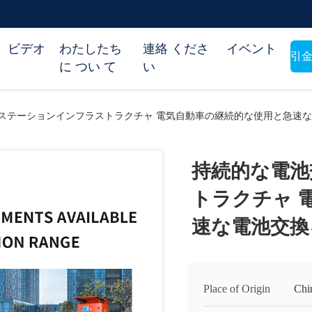
ビデオ
わたしたち
連絡 くださ
イベント
引金
に つい て
い
ステーションインフラストラクチャ 電気自動車の継続的な使用と急速
持続的な電池
トラクチャ 
速な電池交換
Place of Origin
Chi