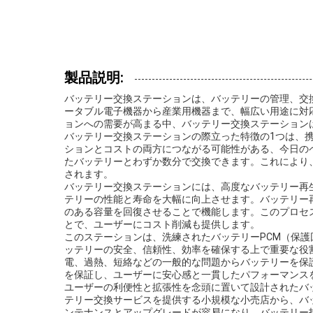
製品説明:
バッテリー交換ステーションは、バッテリーの管理、交
ータブル電子機器から産業用機器まで、幅広い用途に対
ョンへの需要が高まる中、バッテリー交換ステーション
バッテリー交換ステーションの際立った特徴の1つは、
ションとコストの両方につながる可能性がある、今日の
たバッテリーとわずか数分で交換できます。これにより
されます。
バッテリー交換ステーションには、高度なバッテリー再
テリーの性能と寿命を大幅に向上させます。バッテリー
のある容量を回復させることで機能します。このプロセ
とで、ユーザーにコスト削減も提供します。
このステーションは、洗練されたバッテリーPCM（保
ッテリーの安全、信頼性、効率を確保する上で重要な役
電、過熱、短絡などの一般的な問題からバッテリーを保
を保証し、ユーザーに安心感と一貫したパフォーマンス
ユーザーの利便性と拡張性を念頭に置いて設計されたバ
テリー交換サービスを提供する小規模な小売店から、バ
ンテナンスとアップグレードが容易になり、バッテリー