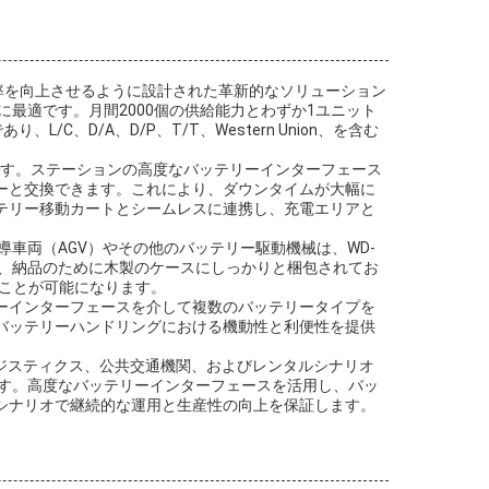
運用効率を向上させるように設計された革新的なソリューション
最適です。月間2000個の供給能力とわずか1ユニット
、D/A、D/P、T/T、Western Union、を含む
ートです。ステーションの高度なバッテリーインターフェース
ーと交換できます。これにより、ダウンタイムが大幅に
テリー移動カートとシームレスに連携し、充電エリアと
導車両（AGV）やその他のバッテリー駆動機械は、WD-
計は、納品のために木製のケースにしっかりと梱包されてお
ることが可能になります。
ーインターフェースを介して複数のバッテリータイプを
バッテリーハンドリングにおける機動性と利便性を提供
ン、ロジスティクス、公共交通機関、およびレンタルシナリオ
ます。高度なバッテリーインターフェースを活用し、バッ
シナリオで継続的な運用と生産性の向上を保証します。