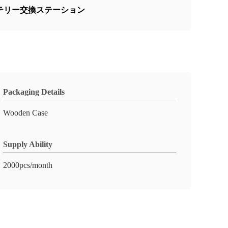
テリー交換ステーション
Packaging Details
Wooden Case
Supply Ability
2000pcs/month