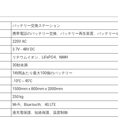
バッテリー交換ステーション
携帯電話のバッテリー交換、バッテリー再生装置、バッテリー
220V AC
3.7V - 48V DC
リチウムイオン、LiFePO4、NiMH
30秒未満
1時間あたり最大100個のバッテリー
-10℃～45℃
1500mm x 800mm x 2000mm
250 kg
Wi-Fi、Bluetooth、4G LTE
過充電保護、短絡保護、温度制御