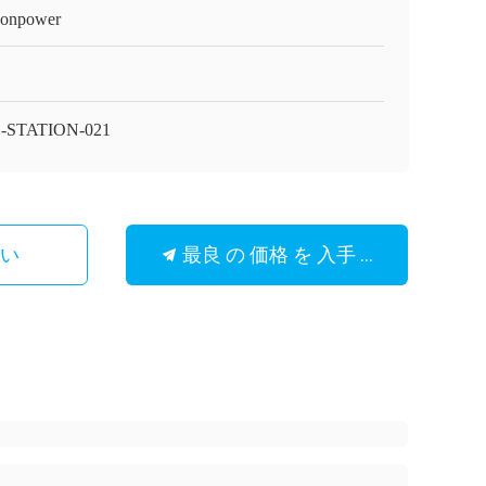
onpower
-STATION-021
最良 の 価格 を 入手 する
さい