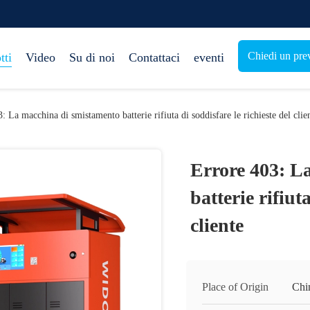
Chiedi un pre
tti
Video
Su di noi
Contattaci
eventi
: La macchina di smistamento batterie rifiuta di soddisfare le richieste del clie
Errore 403: L
batterie rifiut
cliente
Place of Origin
Chi