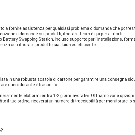
ato a fornire assistenza per qualsiasi problema o domanda che potrest
tenzione o domande sui prodotti, il nostro team è qui per aiutarti.
tto Battery Swapping Station, incluso supporto per l'installazione, fo
ienza con il nostro prodotto sia fluida ed efficiente.
ta in una robusta scatola di cartone per garantire una consegna sicur
are danni durante il trasporto.
neralmente elaborati entro 1-2 giorni lavorativi. Offriamo varie opzioni
to il tuo ordine, riceverai un numero di tracciabilità per monitorare lo
e?