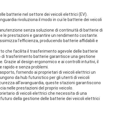
batterie nel settore dei veicoli elettrici (EV).
guardia rivoluziona il modo in cui le batterie dei veicoli
manutenzione senza soluzione di continuità di batterie di
re le prestazioni e garantire un rendimento costante.
imizza l'efficienza, producendo batterie affidabili e
to che facilita il trasferimento agevole delle batterie
llo di trasferimento batterie garantisce una gestione
Grazie al design ergonomico e ai controlli intuitivi, il
ne rapido e senza problemi.
sporto, fornendo ai proprietari di veicoli elettrici un
ngono da hub futuristico per gli utenti di veicoli
 sicurezza all'avanguardia, queste stazioni garantiscono
ucia nelle prestazioni del proprio veicolo.
ietario di veicoli elettrici che necessita di una
futuro della gestione delle batterie dei veicoli elettrici