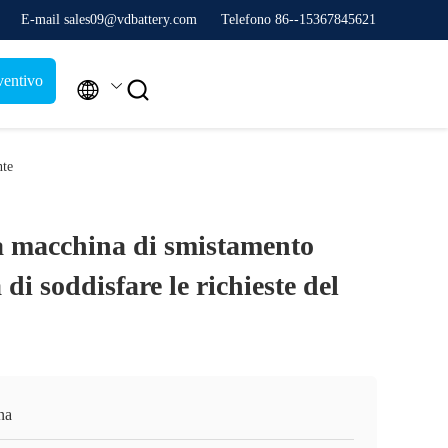
E-mail sales09@vdbattery.com
Telefono 86--15367845621
ventivo


nte
a macchina di smistamento
a di soddisfare le richieste del
na