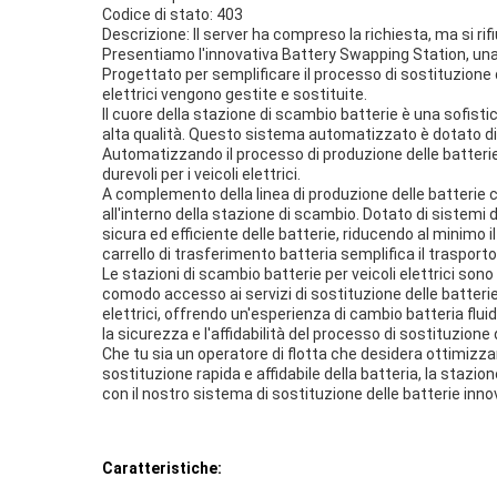
Codice di stato: 403
Descrizione: Il server ha compreso la richiesta, ma si rifi
Presentiamo l'innovativa Battery Swapping Station, una s
Progettato per semplificare il processo di sostituzione de
elettrici vengono gestite e sostituite.
Il cuore della stazione di scambio batterie è una sofisti
alta qualità. Questo sistema automatizzato è dotato di 
Automatizzando il processo di produzione delle batterie,
durevoli per i veicoli elettrici.
A complemento della linea di produzione delle batterie c'è
all'interno della stazione di scambio. Dotato di sistemi 
sicura ed efficiente delle batterie, riducendo al minimo i
carrello di trasferimento batteria semplifica il trasport
Le stazioni di scambio batterie per veicoli elettrici sono 
comodo accesso ai servizi di sostituzione delle batterie.
elettrici, offrendo un'esperienza di cambio batteria flui
la sicurezza e l'affidabilità del processo di sostituzione de
Che tu sia un operatore di flotta che desidera ottimizzare
sostituzione rapida e affidabile della batteria, la stazion
con il nostro sistema di sostituzione delle batterie inno
Caratteristiche: