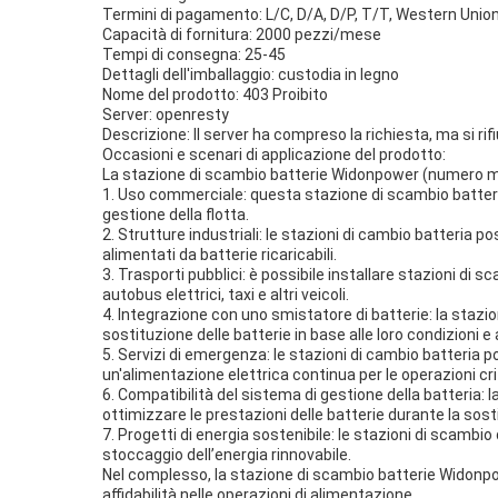
Termini di pagamento: L/C, D/A, D/P, T/T, Western Uni
Capacità di fornitura: 2000 pezzi/mese
Tempi di consegna: 25-45
Dettagli dell'imballaggio: custodia in legno
Nome del prodotto: 403 Proibito
Server: openresty
Descrizione: Il server ha compreso la richiesta, ma si rif
Occasioni e scenari di applicazione del prodotto:
La stazione di scambio batterie Widonpower (numero mod
1. Uso commerciale: questa stazione di scambio batterie è
gestione della flotta.
2. Strutture industriali: le stazioni di cambio batteria
alimentati da batterie ricaricabili.
3. Trasporti pubblici: è possibile installare stazioni di 
autobus elettrici, taxi e altri veicoli.
4. Integrazione con uno smistatore di batterie: la stazi
sostituzione delle batterie in base alle loro condizioni e al
5. Servizi di emergenza: le stazioni di cambio batteria
un'alimentazione elettrica continua per le operazioni cri
6. Compatibilità del sistema di gestione della batteria: 
ottimizzare le prestazioni delle batterie durante la sost
7. Progetti di energia sostenibile: le stazioni di scambi
stoccaggio dell’energia rinnovabile.
Nel complesso, la stazione di scambio batterie Widonpower
affidabilità nelle operazioni di alimentazione.