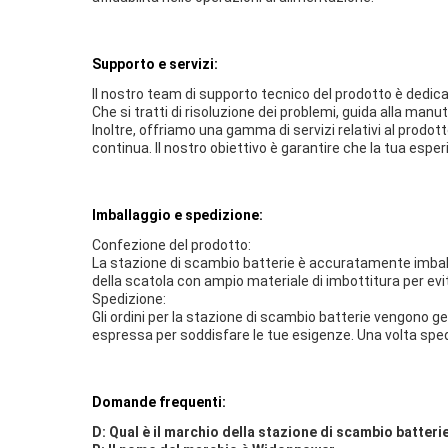
Supporto e servizi:
Il nostro team di supporto tecnico del prodotto è dedic
Che si tratti di risoluzione dei problemi, guida alla manu
Inoltre, offriamo una gamma di servizi relativi al prodo
continua. Il nostro obiettivo è garantire che la tua esper
Imballaggio e spedizione:
Confezione del prodotto:
La stazione di scambio batterie è accuratamente imballa
della scatola con ampio materiale di imbottitura per evit
Spedizione:
Gli ordini per la stazione di scambio batterie vengono ge
espressa per soddisfare le tue esigenze. Una volta spedi
Domande frequenti:
D: Qual è il marchio della stazione di scambio batteri