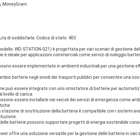
on, MoneyGram
iuta di soddisfarla. Codice di stato: 403
ello: WD-STATION-021) è progettata per vari scenari di gestione della
 ideale per applicazioni commerciali come servizi di noleggio batterie, s
 possono essere implementate in ambienti industriali per una gestione ef
scambio batterie negli snodi dei trasporti pubblici per consentire una so
one può essere integrato con uno smistatore di batterie per automatizza
 livello di carica.
 possono essere installate nei veicoli dei servizi di emergenza come am
tiche.
la stazione di sostituzione della batteria è compatibile con i sistemi a
ituzione.
o delle batterie possono supportare progetti di energia sostenibile conse
 offre una soluzione versatile per la gestione delle batterie in vari se