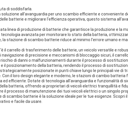
uta di soddisfarla.
oluzione all'avanguardia per uno scambio efficiente e conveniente delle 
lle batterie e migliorare l'efficienza operativa, questo sistema all'avan
cata linea di produzione di batterie che garantisce la produzione e la 
tecnologia avanzata per monitorare lo stato della batteria, ottimizza
 la stazione di scambio batterie riduce al minimo l'errore umano e mass
 il carrello di trasferimento delle batterie, un veicolo versatile e robus
di navigazione di precisione e meccanismi di bloccaggio sicuri, il carre
l rischio di danni o malfunzionamenti durante il processo di sostituzione. 
o e il posizionamento della batteria, rendendo il processo di sostituzio
strategicamente posizionate in punti chiave lungo le principali vie di tra
 Con il loro design elegante e moderno, le stazioni di cambio batteria fu
da ed efficiente. Dotate di tecnologia all'avanguardia e funzionalità di
lla batteria, offrendo ai proprietari di veicoli elettrici tranquillità e fid
 il processo di manutenzione dei tuoi veicoli elettrici o un singolo propr
e di scambio batterie è la soluzione ideale per le tue esigenze. Scopri il 
vativo e facile da usare.