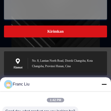
Kirimkan
No. 8, Lantian North Road, Distrik Changsha, Kota
Changsha, Provinsi Hunan, Cina
Alamat
Franc Liu
sales09@vdbattery.com
E-mail
1:42 PM