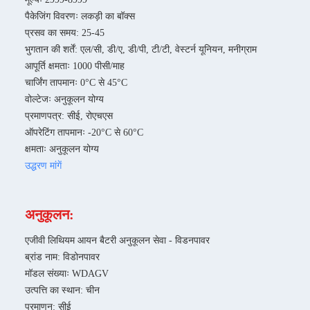
पैकेजिंग विवरणः लकड़ी का बॉक्स
प्रसव का समय: 25-45
भुगतान की शर्तें: एल/सी, डी/ए, डी/पी, टी/टी, वेस्टर्न यूनियन, मनीग्राम
आपूर्ति क्षमताः 1000 पीसी/माह
चार्जिंग तापमानः 0°C से 45°C
वोल्टेजः अनुकूलन योग्य
प्रमाणपत्र: सीई, रोएचएस
ऑपरेटिंग तापमानः -20°C से 60°C
क्षमताः अनुकूलन योग्य
उद्धरण मांगें
अनुकूलन:
एजीवी लिथियम आयन बैटरी अनुकूलन सेवा - विडनपावर
ब्रांड नाम: विडोनपावर
मॉडल संख्याः WDAGV
उत्पत्ति का स्थान: चीन
प्रमाणन: सीई