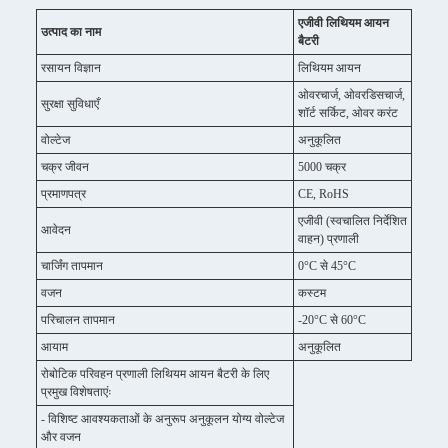
एजीवी लिथियम आयन
उत्पाद का नाम
बैटरी
रसायन विज्ञान
लिथियम आयन
ओवरचार्ज, ओवरडिसचार्ज,
सुरक्षा सुविधाएँ
शॉर्ट सर्किट, ओवर करंट
वोल्टेज
अनुकूलित
चक्र जीवन
5000 चक्र
प्रमाणपत्र
CE, RoHS
एजीवी (स्वचालित निर्देशित
आवेदन
वाहन) प्रणाली
चार्जिंग तापमान
0°C से 45°C
वजन
कस्टम
परिचालन तापमान
-20°C से 60°C
आयाम
अनुकूलित
रोबोटिक परिवहन प्रणाली लिथियम आयन बैटरी के लिए
प्रमुख विशेषताएंः
- विशिष्ट आवश्यकताओं के अनुरूप अनुकूलन योग्य वोल्टेज
और वजन