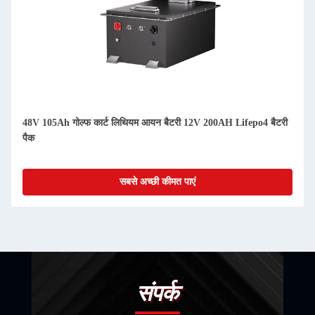
फ कार्ट लिथियम आयन बैटरी 12V 200AH Lifepo4 बैटरी
अनुकूलित AGV लिथियम 
50Ah 150AH
सबसे अच्छी कीमत पाएं
संपर्क