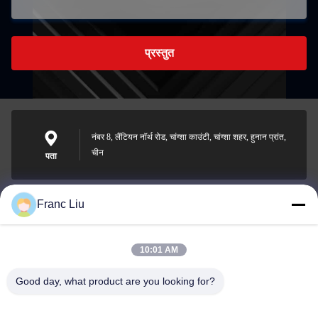
प्रस्तुत
नंबर 8, लैंटियन नॉर्थ रोड, चांग्शा काउंटी, चांग्शा शहर, हुनान प्रांत,
चीन
पता
Franc Liu
sales09@vdbattery.com
ईमेल
10:01 AM
Good day, what product are you looking for?
0086-15367845621