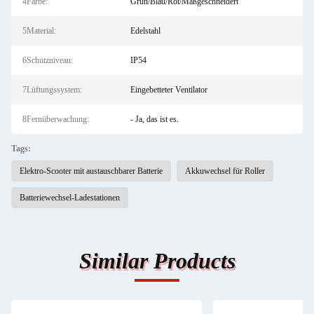
4Farbe:
Grün/Blau/Rot/Maßgeschneidert
5Material:
Edelstahl
6Schutzniveau:
IP54
7Lüftungssystem:
Eingebetteter Ventilator
8Fernüberwachung:
- Ja, das ist es.
Tags:
Elektro-Scooter mit austauschbarer Batterie
Akkuwechsel für Roller
Batteriewechsel-Ladestationen
Similar Products