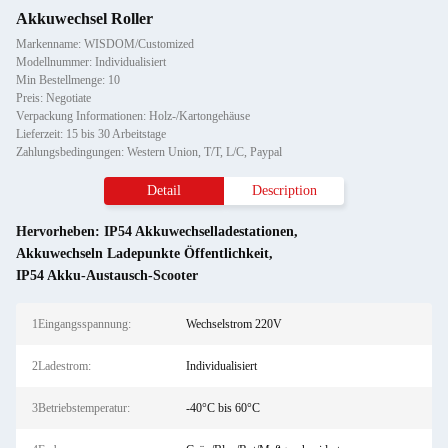
Akkuwechsel Roller
Markenname: WISDOM/Customized
Modellnummer: Individualisiert
Min Bestellmenge: 10
Preis: Negotiate
Verpackung Informationen: Holz-/Kartongehäuse
Lieferzeit: 15 bis 30 Arbeitstage
Zahlungsbedingungen: Western Union, T/T, L/C, Paypal
Detail
Description
Hervorheben:
IP54 Akkuwechselladestationen
,
Akkuwechseln Ladepunkte Öffentlichkeit
,
IP54 Akku-Austausch-Scooter
1Eingangsspannung:
Wechselstrom 220V
2Ladestrom:
Individualisiert
3Betriebstemperatur:
-40°C bis 60°C