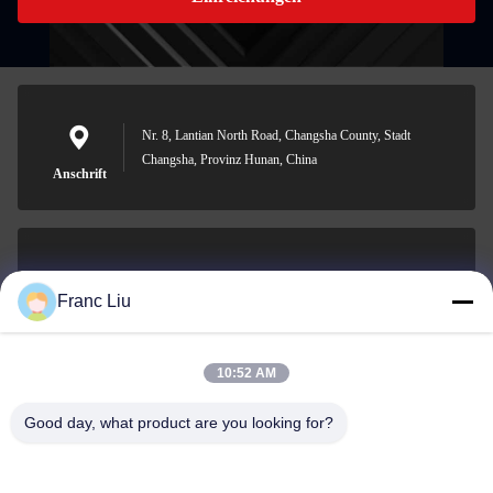
Nr. 8, Lantian North Road, Changsha County, Stadt
Changsha, Provinz Hunan, China
Anschrift
sales09@vdbattery.com
Franc Liu
E-Mail-Adresse
10:52 AM
Good day, what product are you looking for?
0086-15367845621
Telefon