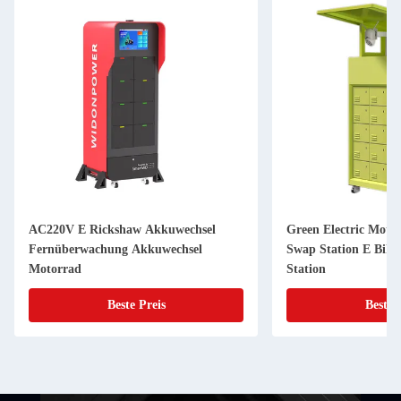
AC220V E Rickshaw Akkuwechsel
Green Electric Motor
Fernüberwachung Akkuwechsel
Swap Station E Bike
Motorrad
Station
Beste Preis
Beste 