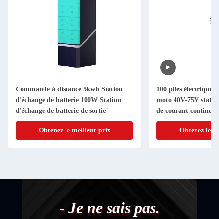
Commande à distance 5kwh Station
100 piles électriques 
d'échange de batterie 100W Station
moto 40V-75V statio
d'échange de batterie de sortie
de courant continu
Obtenez le meilleur prix
Obtenez le me
- Je ne sais pas.