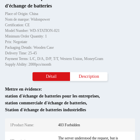
d'échange de batteries
Place of Origin: China
Nom de marque: Widonpower
Certification: CE
Model Number: WD-STATION-021
Minimum Order Quantity: 1
Prix: Negotiate
Packaging Details: Wooden Case
Delivery Time: 25-45
Payment Terms: L/C, D/A, D/P, T/T, Western Union, MoneyGram
Supply Ability: 2000pcs/month
Détail
Description
Mettre en évidence:
station d'échange de batteries pour les entreprises
,
station commerciale d'échange de batteries
,
Station d'échange de batteries industrielles
1Product Name:
403 Forbidden
The server understood the request, but is