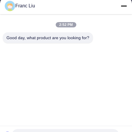
Franc Liu
sales09@vdbattery.com
Ηλεκτρονικό
2:52 PM
Good day, what product are you looking for?
0086-15367845621
Τηλεφώνημα
Hunan Wisdom Technology Co., Ltd.