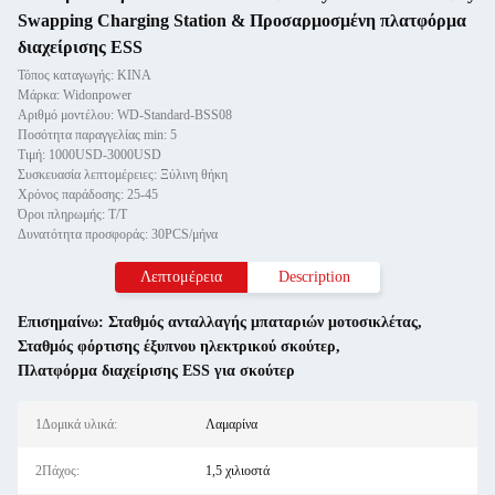
Swapping Charging Station & Προσαρμοσμένη πλατφόρμα
διαχείρισης ESS
Τόπος καταγωγής: ΚΙΝΑ
Μάρκα: Widonpower
Αριθμό μοντέλου: WD-Standard-BSS08
Ποσότητα παραγγελίας min: 5
Τιμή: 1000USD-3000USD
Συσκευασία λεπτομέρειες: Ξύλινη θήκη
Χρόνος παράδοσης: 25-45
Όροι πληρωμής: T/T
Δυνατότητα προσφοράς: 30PCS/μήνα
Λεπτομέρεια
Description
Επισημαίνω:
Σταθμός ανταλλαγής μπαταριών μοτοσικλέτας
,
Σταθμός φόρτισης έξυπνου ηλεκτρικού σκούτερ
,
Πλατφόρμα διαχείρισης ESS για σκούτερ
1Δομικά υλικά:
Λαμαρίνα
2Πάχος:
1,5 χιλιοστά