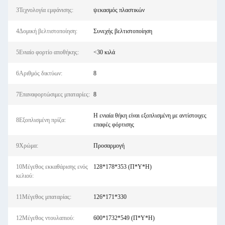
3Τεχνολογία εμφάνισης:
ψεκασμός πλαστικών
4Δομική βελτιστοποίηση:
Συνεχής βελτιστοποίηση
5Ενιαίο φορτίο αποθήκης:
<30 κιλά
6Αριθμός δικτύων:
8
7Επαναφορτώσιμες μπαταρίες:
8
Η ενιαία θήκη είναι εξοπλισμένη με αντίστοιχες
8Εξοπλισμένη πρίζα:
επαφές φόρτισης
9Χρώμα:
Προσαρμογή
10Μέγεθος εκκαθάρισης ενός
128*178*353 (Π*Υ*Η)
κελιού:
11Μέγεθος μπαταρίας:
126*171*330
12Μέγεθος ντουλαπιού:
600*1732*549 (Π*Υ*Η)