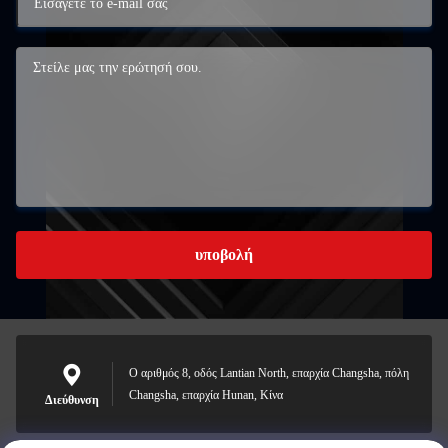
υποβολή
Ο αριθμός 8, οδός Lantian North, επαρχία Changsha, πόλη
Changsha, επαρχία Hunan, Κίνα
Διεύθυνση