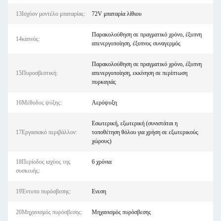
13Ισχύον μοντέλο μπαταρίας:
72V μπαταρία λίθιου
Παρακολούθηση σε πραγματικό χρόνο, έξυπνη
14καπνός:
απενεργοποίηση, έξυπνος συναγερμός
Παρακολούθηση σε πραγματικό χρόνο, έξυπνη
15Πυροσβεστική:
απενεργοποίηση, εκκίνηση σε περίπτωση
πυρκαγιάς
16Μέθοδος ψύξης:
Αερόψυξη
Εσωτερική, εξωτερική (συνιστάται η
17Εργασιακό περιβάλλον:
τοποθέτηση θόλου για χρήση σε εξωτερικούς
χώρους)
18Περίοδος ισχύος της
6 χρόνια
συσκευής:
19Έντυπο πυρόσβεσης:
Ενεση
20Μηχανισμός πυρόσβεσης:
Μηχανισμός πυρόσβεσης