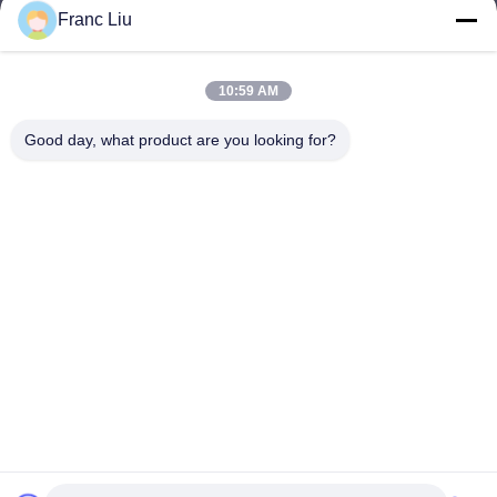
Franc Liu
sales09@vdbattery.com
E-mail
10:59 AM
Good day, what product are you looking for?
0086-15367845621
Téléphone
Hunan Wisdom Technology Co., Ltd.