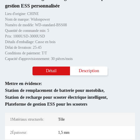
gestion ESS personnalisée
Lieu d'origine: CHINE
Nom de marque: Widonpower
Numéro de modèle: WD-standard-BSS08
Quantité de commande min: 5
Prix: 1000USD-3000USD
Détails d'emballage: Casse en bois
Délai de livraison: 25-45
Conditions de paiement: T/T
Capacité d'approvisionnement: 30 pièces/mois
Détail
Description
Mettre en évidence:
Station de remplacement de batterie pour motobike
,
Station de recharge pour scooter électrique intelligent
,
Plateforme de gestion ESS pour les scooters
1Matériaux structurels:
Tôle
2Épaisseur:
1,5 mm