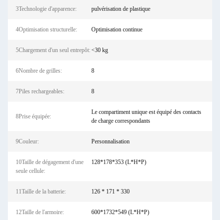
3Technologie d'apparence:
pulvérisation de plastique
4Optimisation structurelle:
Optimisation continue
5Chargement d'un seul entrepôt:
<30 kg
6Nombre de grilles:
8
7Piles rechargeables:
8
Le compartiment unique est équipé des contacts
8Prise équipée:
de charge correspondants
9Couleur:
Personnalisation
10Taille de dégagement d'une
128*178*353 (L*H*P)
seule cellule:
11Taille de la batterie:
126 * 171 * 330
12Taille de l'armoire:
600*1732*549 (L*H*P)