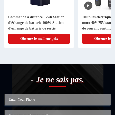
Commande à distance 5kwh Station
100 piles électriques 
d'échange de batterie 100W Station
moto 40V-75V statio
d'échange de batterie de sortie
de courant continu
Obtenez le meilleur prix
Obtenez le me
- Je ne sais pas.