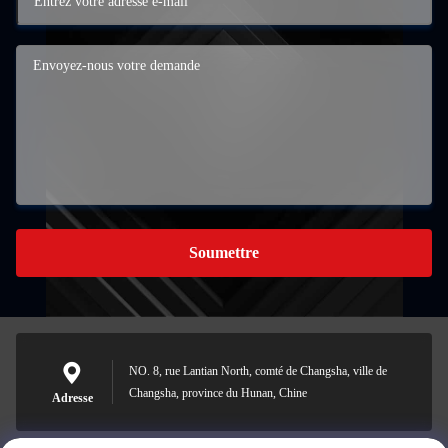
Soumettre
NO. 8, rue Lantian North, comté de Changsha, ville de
Changsha, province du Hunan, Chine
Adresse